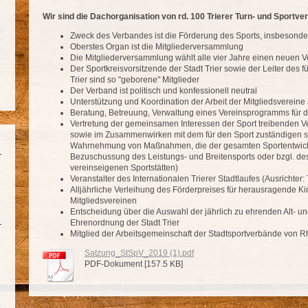
Wir sind die Dachorganisation von rd. 100 Trierer
Turn- und Sportver
Zweck des Verbandes ist die Förderung des Sports, insbesonde
Oberstes Organ ist die Mitgliederversammlung
Die Mitgliederversammlung wählt alle vier Jahre einen neuen V
Der Sportkreisvorsitzende der Stadt Trier sowie der Leiter des 
Trier sind so "geborene" Mitglieder
Der Verband ist politisch und konfessionell neutral
Unterstützung und Koordination der Arbeit der Mitgliedsverein
Beratung, Betreuung, Verwaltung eines Vereinsprogramms für d
Vertretung der gemeinsamen Interessen der Sport treibenden Ve
sowie im Zusammenwirken mit dem für den Sport zuständigen s
Wahrnehmung von Maßnahmen, die der gesamten Sportentwicklun
Bezuschussung des Leistungs- und Breitensports oder bzgl. de
vereinseigenen Sportstätten)
Veranstalter des Internationalen Trierer Stadtlaufes (Ausrichter: T
Alljährliche Verleihung des Förderpreises für herausragende K
Mitgliedsvereinen
Entscheidung über die Auswahl der jährlich zu ehrenden Alt- und 
Ehrenordnung der Stadt Trier
Mitglied der Arbeitsgemeinschaft der Stadtsportverbände von R
Satzung_StSpV_2019 (1).pdf
PDF-Dokument [157.5 KB]